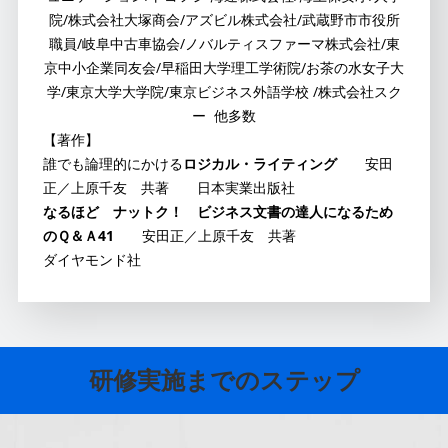
院/株式会社大塚商会/アズビル株式会社/武蔵野市市役所
職員/岐阜中古車協会/ノバルティスファーマ株式会社/東
京中小企業同友会/早稲田大学理工学術院/お茶の水女子大
学/東京大学大学院/東京ビジネス外語学校 /株式会社スク
ー 他多数
【著作】
誰でも論理的にかける
ロジカル・ライティング
安田
正／上原千友 共著 日本実業出版社
なるほど ナットク！ ビジネス文書の達人になるため
のＱ＆Ａ41
安田正／上原千友 共著
ダイヤモンド社
研修実施までのステップ